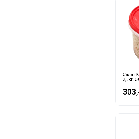
Салат К
2,5кг, 
303,