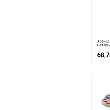
Хренод
Северн
68,7