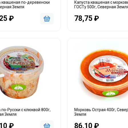
а квашеная по-деревенски
Капуста квашеная с морков
верная Земля
ГОСТу 500г, Северная Земл
25 ₽
78,75 ₽
 по-Русски с клюквой 800г,
Морковь Острая 400г, Севе
ая Земля
Земля
10 ₽
86,10 ₽