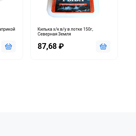
априкой
Килька х/к в/у в лотке 150г,
Северная Земля
87,68 ₽