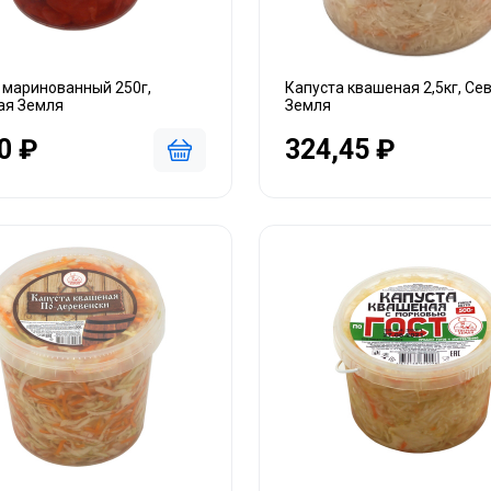
 маринованный 250г,
Капуста квашеная 2,5кг, Се
ая Земля
Земля
0 ₽
324,45 ₽