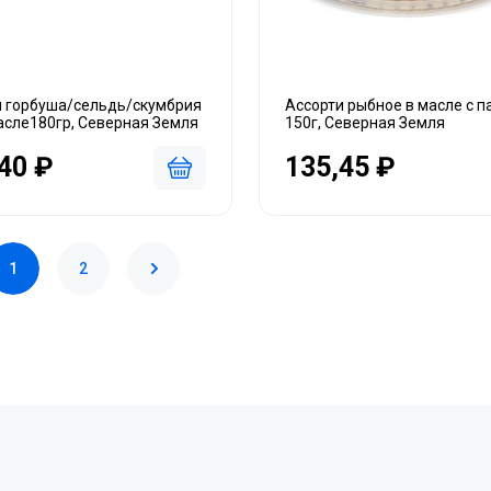
и горбуша/сельдь/скумбрия
Ассорти рыбное в масле с п
асле180гр, Северная Земля
150г, Северная Земля
40 ₽
135,45 ₽
1
2