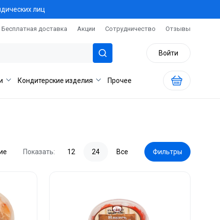
идических лиц
Бесплатная доставка
Акции
Сотрудничество
Отзывы
Войти
и
Кондитерские изделия
Прочее
ие
Показать:
12
24
Все
Фильтры