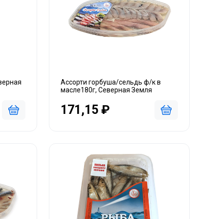
верная
Ассорти горбуша/сельдь ф/к в
масле180г, Северная Земля
171,15 ₽