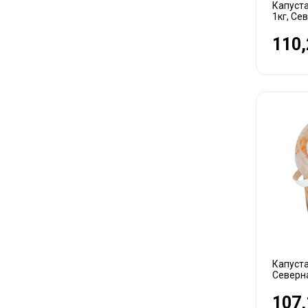
Капуст
1кг, Се
110,
Капуста
Северн
107,