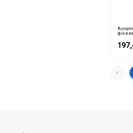
Ассорт
ф/к в м
197,