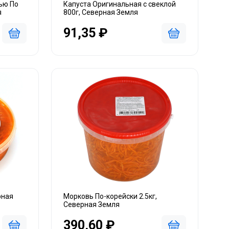
ью По
Капуста Оригинальная с свеклой
я
800г, Северная Земля
91,35 ₽
рная
Морковь По-корейски 2.5кг,
Северная Земля
390,60 ₽