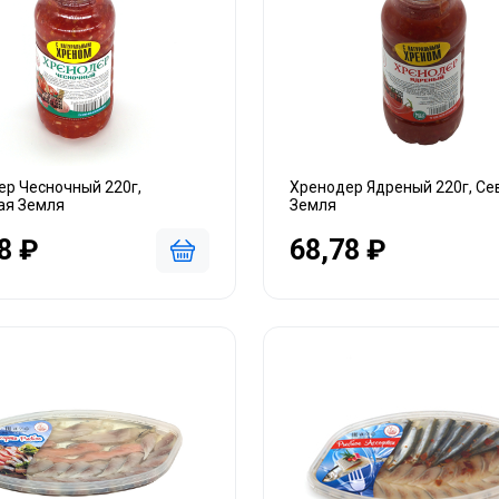
ер Чесночный 220г,
Хренодер Ядреный 220г, Се
ая Земля
Земля
8 ₽
68,78 ₽