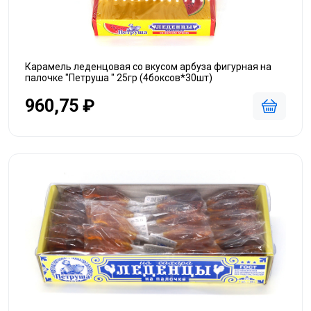
Карамель леденцовая со вкусом арбуза фигурная на
палочке "Петруша " 25гр (4боксов*30шт)
960,75 ₽