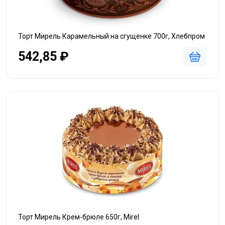
Торт Мирель Карамельный на сгущенке 700г, Хлебпром
542,85 ₽
Торт Мирель Крем-брюле 650г, Mirel