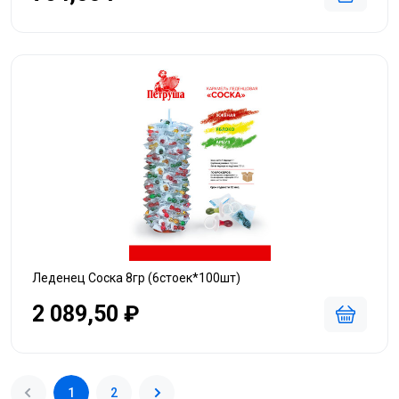
Леденец Соска 8гр (6стоек*100шт)
2 089,50 ₽
1
2