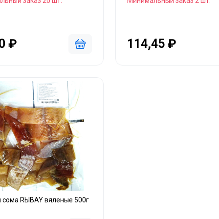
льный заказ 20 шт.
Минимальный заказ 2 шт.
0 ₽
114,45 ₽
и сома RЫBAY вяленые 500г