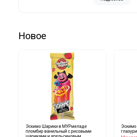
Новое
Эскимо Шарики в МУРмеладе
Эскимо
пломбир ванильный с рисовыми
глазури
шариками и апельсиновым