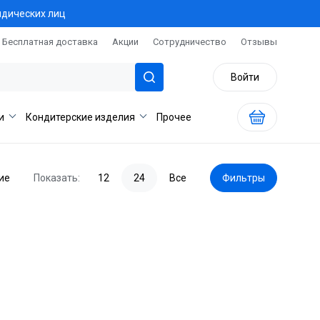
идических лиц
Бесплатная доставка
Акции
Сотрудничество
Отзывы
Войти
и
Кондитерские изделия
Прочее
ие
Показать:
12
24
Все
Фильтры