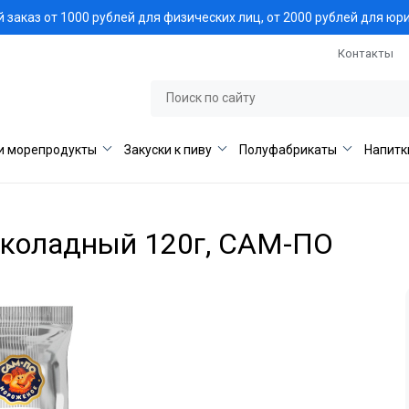
заказ от 1000 рублей для физических лиц, от 2000 рублей для юр
Контакты
и морепродукты
Закуски к пиву
Полуфабрикаты
Напитк
околадный 120г, САМ-ПО