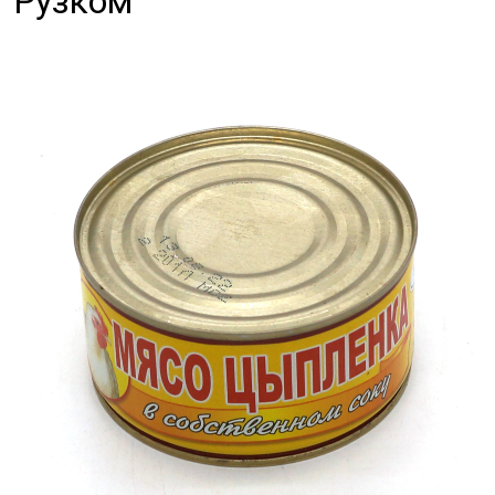
Рузком