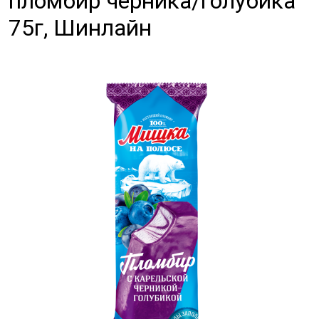
пломбир черника/голубика
75г, Шинлайн